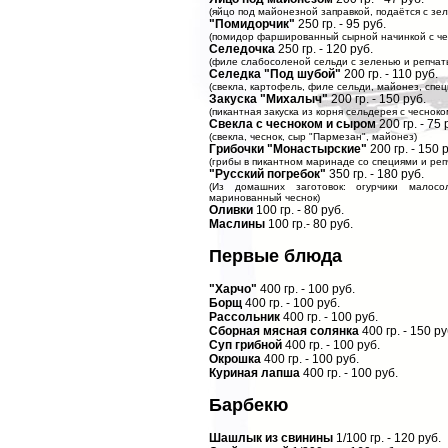
(яйцо под майонезной заправкой, подаётся с з
"Помидорчик"
250 гр. - 95 руб.
(помидор фаршированный сырной начинкой с че
Селедочка
250 гр. - 120 руб.
(филе слабосоленой сельди с зеленью и репчат
Селедка "Под шубой"
200 гр. - 110 руб.
(свекла, картофель, филе сельди, майонез, спец
Закуска "Михалыч"
200 гр. - 150 руб.
(пикантная закуска из корня сельдерея с чеснок
Свекла с чесноком и сыром
200 гр. - 75 
(свекла, чеснок, сыр "Пармезан", майонез)
Грибочки "Монастырские"
200 гр. - 150 
(грибы в пикантном маринаде со специями и реп
"Русский погребок"
350 гр. - 180 руб.
(Из домашних заготовок: огурчики малос
маринованный чеснок)
Оливки
100 гр. - 80 руб.
Маслины
100 гр.- 80 руб.
Первые блюда
"Харчо"
400 гр. - 100 руб.
Борщ
400 гр. - 100 руб.
Рассольник
400 гр. - 100 руб.
Сборная мясная солянка
400 гр. - 150 ру
Суп грибной
400 гр. - 100 руб.
Окрошка
400 гр. - 100 руб.
Куриная лапша
400 гр. - 100 руб.
Барбекю
Шашлык из свинины
1/100 гр. - 120 руб.