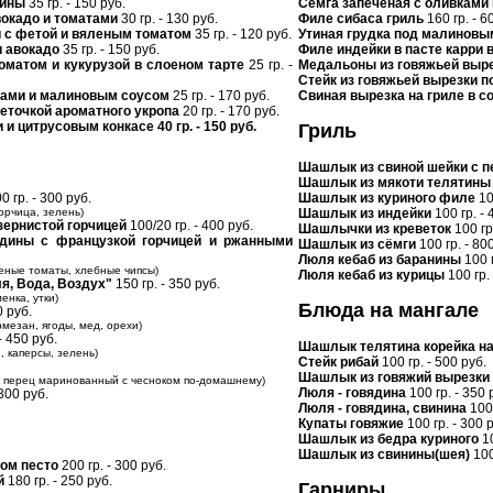
дины
35 гр. - 150 руб.
Семга запеченая с оливками
авокадо и томатами
30 гр. - 130 руб.
Филе сибаса гриль
160 гр. - 6
й с фетой и вяленым томатом
35 гр. - 120 руб.
Утиная грудка под малиновы
и авокадо
35 гр. - 150 руб.
Филе индейки в пасте карри 
томатом и кукурузой в слоеном тарте
25 гр. -
Медальоны из говяжьей выре
Стейк из говяжьей вырезки 
чками и малиновым соусом
25 гр. - 170 руб.
Свиная вырезка на гриле в с
веточкой ароматного укропа
20 гр. - 170 руб.
 и цитрусовым конкасе 40 гр. - 150 руб.
Гриль
Шашлык из свиной шейки с п
Шашлык из мякоти телятины
0 гр. - 300 руб.
Шашлык из куриного филе
10
орчица, зелень)
Шашлык из индейки
100 гр. - 
зернистой горчицей
100/20 гр. - 400 руб.
Шашлычки из креветок
100 гр
ядины с французкой горчицей и ржанными
Шашлык из сёмги
100 гр. - 80
Люля кебаб из баранины
100 г
яленые томаты, хлебные чипсы)
Люля кебаб из курицы
100 гр. 
ля, Вода, Воздух"
150 гр. - 350 руб.
енка, утки)
Блюда на мангале
0 руб.
мезан, ягоды, мед, орехи)
- 450 руб.
Шашлык телятина корейка на
, каперсы, зелень)
Стейк рибай
100 гр. - 500 руб.
Шашлык из говяжий вырезки
, перец маринованный с чесноком по-домашнему)
Люля - говядина
100 гр. - 350 
 300 руб.
Люля - говядина, свинина
100 
Купаты говяжие
100 гр. - 300 
Шашлык из бедра куриного
10
Шашлык из свинины(шея)
100
сом песто
200 гр. - 300 руб.
й
180 гр. - 250 руб.
Гарниры