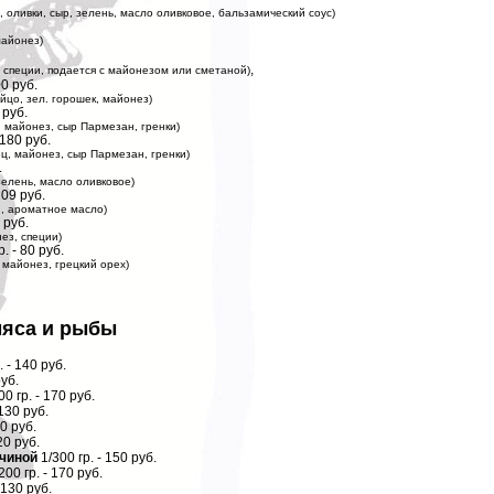
, оливки, сыр, зелень, масло оливковое, бальзамический соус)
майонез)
,
, специи, подается с майонезом или сметаной)
00 руб.
яйцо, зел. горошек, майонез)
 руб.
ц, майонез, сыр Пармезан, гренки)
 180 руб.
рец, майонез, сыр Пармезан, гренки)
.
 зелень, масло оливковое)
209 руб.
и, ароматное масло)
 руб.
ез, специи)
. - 80 руб.
, майонез, грецкий орех)
мяса и рыбы
. - 140 руб.
уб.
0 гр. - 170 руб.
 130 руб.
30 руб.
20 руб.
тчиной
1/300 гр. - 150 руб.
200 гр. - 170 руб.
 130 руб.