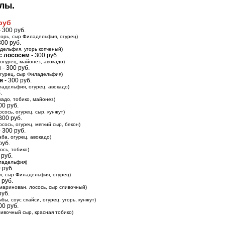
лы.
 руб
 300 руб.
угорь, сыр Филадельфия, огурец)
300 руб.
дельфия, угорь копченый)
с лососем
- 300 руб.
 огурец, майонез, авокадо)
л
- 300 руб.
 огурец, сыр Филадельфия)
я
- 300 руб.
ладельфия, огурец, авокадо)
.
кадо, тобико, майонез)
00 руб.
сось, огурец, сыр, кунжут)
300 руб.
сось, огурец, мягкий сыр, бекон)
 300 руб.
аба, огурец, авокадо)
руб.
ось, тобико)
 руб.
ладельфия)
 руб.
ки, сыр Филадельфия, огурец)
 руб.
, маринован. лосось, сыр сливочный)
руб.
бы, соус спайси, огурец, угорь, кунжут)
00 руб.
ливочный сыр, красная тобико)