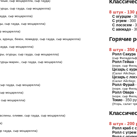
Классичес
очный, сыр моцарелла, сыр гауда)
огурцы, сыр гауда, сыр моцарелла)
8 штук - 130
гауда, сыр моцарелла)
С огурцом
- 3
С угрем
- 300
рцы, сыр гауда, сыр моцарелла)
С лососем
- 
С авокадо
- 3
ыр моцарелла)
Горячие 
ина, курица, бекон, помидор, сыр гауда, сыр моцарелла)
 гауда, сыр моцарелла)
8 штук - 350
Ролл Сакура
оры, огурцы, сыр гауда, сыр моцарелла)
(сыр Филадельфи
Ролл Гейша
-
 огурцы марин., сыр гауда, сыр моцарелла)
(нори, сыр Фила
Цезарь с кур
(Салат Айсберг,
Цезарь с лос
(Салат Айсберг,
Ролл Фурай
-
 сыр гауда, сыр моцарелла)
(нори, сыр Фила
Ролл Овара
-
, сыр моцарелла)
(нори, сыр Фила
Токио
- 350 ру
а, сыр моцарелла)
(Угорь, салат чу
Классичес
маслины, оливки, сыр гауда, сыр моцарелла)
8 штук - 200
а)
Ролл краб с 
ыр гауда, сыр моцарелла)
Ролл с угрем
Ролл с огурц