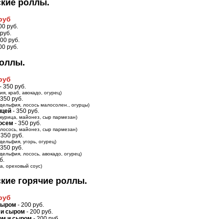
кие роллы.
 руб
00 руб.
 руб.
300 руб.
00 руб.
роллы.
 руб
- 350 руб.
я, краб, авокадо, огурец)
 350 руб.
дельфия, лосось малосолен., огурцы)
ицей
- 350 руб.
 курица, майонез, сыр пармезан)
осем
- 350 руб.
 лосось, майонез, сыр пармезан)
 350 руб.
дельфия, угорь, огурец)
 350 руб.
дельфия, лосось, авокадо, огурец)
б.
ка, ореховый соус)
кие горячие роллы.
 руб
сыром
- 200 руб.
 и сыром
- 200 руб.
ом и сыром
- 200 руб.