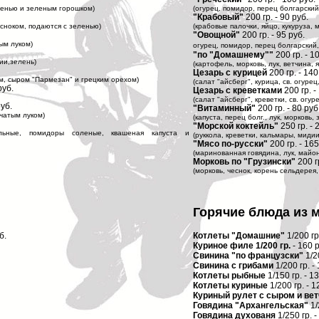
еленью и зеленым горошком)
(огурец, помидор, перец болгарский
"Крабовый"
200 гр. - 90 руб.
сноком, подаются с зеленью)
(крабовые палочки, яйцо, кукуруза, 
"Овощной"
200 гр. - 95 руб.
ым луком)
огурец, помидор, перец болгарский
"по "Домашнему""
200 гр. - 1
ии,зелень)
(картофель, морковь, лук, ветчина, 
Цезарь с курицей
200 гр. - 140
ом, сыром "Пармезан" и грецким орехом)
(салат "айсберг", курица, св. огуре
руб.
Цезарь с креветками
200 гр. -
(салат "айсберг", креветки, св. огу
руб.
"Витаминный"
200 гр. - 80 руб
чатым луком)
(капуста, перец болг., лук, морковь,
"Морской коктейль"
250 гр. - 
ольные, помидоры соленые, квашеная капуста и
(руккола, креветки, кальмары, миди
"Мясо по-русски"
200 гр. - 165
(маринованная говядина, лук, майон
Морковь по "Грузински"
200 гр
(морковь, чеснок, корень сельдерея
Горячие блюда из 
б.
Котлеты "Домашние"
1/200 гр
Куриное филе 1/200 гр.
- 160 р
Свинина "по французски"
1/20
Свинина с грибами
1/200 гр. -
Котлеты рыбные
1/150 гр. - 1
Котлеты куриные
1/200 гр. - 1
Куриный рулет с сыром и ве
Говядина "Архангельская"
1/
Говядина духованя
1/250 гр. -