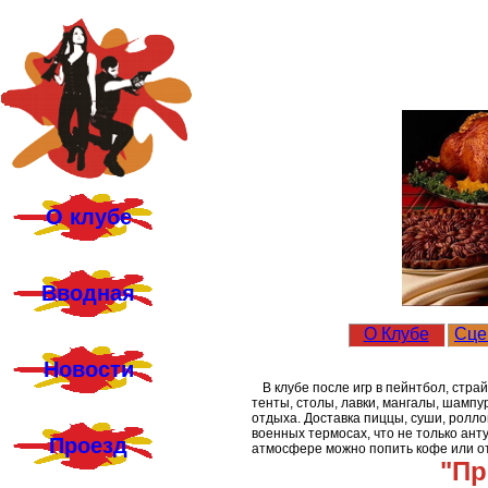
О клубе
Вводная
О Клубе
Сце
Новости
В клубе после игр в пейнтбол, стр
тенты, столы, лавки, мангалы, шампур
отдыха. Доставка пиццы, суши, роллов
военных термосах, что не только анту
Проезд
атмосфере можно попить кофе или от
"Пр