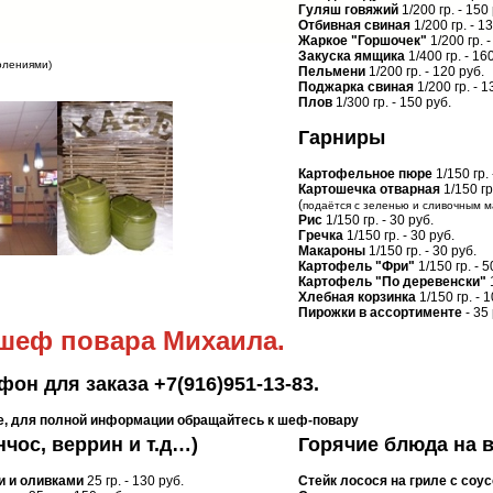
Гуляш говяжий
1/200 гр. - 150
Отбивная свиная
1/200 гр. - 1
Жаркое "Горшочек"
1/200 гр. -
Закуска ямщика
1/400 гр. - 16
олениями)
Пельмени
1/200 гр. - 120 руб.
Поджарка свиная
1/200 гр. - 1
Плов
1/300 гр. - 150 руб.
Гарниры
Картофельное пюре
1/150 гр. 
Картошечка отварная
1/150 гр.
(
подаётся с зеленью и сливочным м
Рис
1/150 гр. - 30 руб.
Гречка
1/150 гр. - 30 руб.
Макароны
1/150 гр. - 30 руб.
Картофель "Фри"
1/150 гр. - 5
Картофель "По деревенски"
1
Хлебная корзинка
1/150 гр. - 1
Пирожки в ассортименте
- 35 
шеф повара Михаила.
фон для заказа +7(916)951-13-83.
е, для полной информации обращайтесь к шеф-повару
нчос, веррин и т.д…)
Горячие блюда на 
и и оливками
25 гр. - 130 руб.
Стейк лосося на гриле с соу