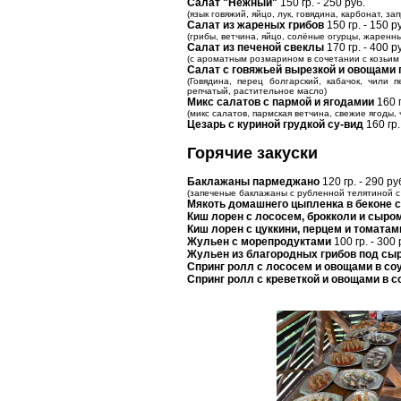
Салат "Нежный"
150 гр. - 250 руб.
(язык говяжий, яйцо, лук, говядина, карбонат, за
Салат из жареных грибов
150 гр. - 150 р
(грибы, ветчина, яйцо, солёные огурцы, жаренны
Салат из печеной свеклы
170 гр. - 400 р
(с ароматным розмарином в сочетании с козьим 
Салат с говяжьей вырезкой и овощами п
(Говядина, перец болгарский, кабачок, чили п
репчатый, растительное масло)
Микс салатов с пармой и ягодамии
160 г
(микс салатов, пармская ветчина, свежие ягоды,
Цезарь с куриной грудкой су-вид
160 гр.
Горячие закуски
Баклажаны пармеджано
120 гр. - 290 ру
(запеченые баклажаны с рубленной телятиной 
Мякоть домашнего цыпленка в беконе 
Киш лорен с лососем, брокколи и сыро
Киш лорен с цуккини, перцем и томатам
Жульен с морепродуктами
100 гр. - 300 
Жульен из благородных грибов под сы
Спринг ролл с лососем и овощами в соу
Спринг ролл с креветкой и овощами в с