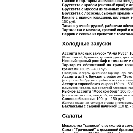
Пинчос с тар-таром из обоженной говя
Брускетта с крабом (снежный краб) и 
Брускетта с муссом из печеных овоще
Брускетта с лососем, сырным кремом 
Канапе с пряной говядиной, вяленым 
150 руб.
Тапас с утиной грудкой, райскими ябо
Тарталетка с маслом, красной икрой и 
Веррин с севиче из креветок с томатами
Холодные закуски
Ассорти мясных закусок "А-ля Русс"
10
(Язык говяжий, буженина, куриный рулет, хрен, г
Нежный пряный ростбиф с томатами и 
Тар-тар из обожженной на гриле гов
гренками
130 гр. - 400 руб.
( Говядина, каперсы, дижонская горчица, лук, в
Ассорти из 3-х брускет с рийетом "Зем
(ассорти из 3-х брускет с рийетом из семги, цыпл
Ассорти европейских сыров
150 гр. - 50
(Камамбер, чеддер, сыр с голубой плесенью, пар
Рыбное ассорти "Морской бриз"
100 гр. 
(лосось шеф-посола, палтус х/к, масляная, лимон
Соленья бочковые
100 гр. - 150 руб.
(Капуста квашеная, соленые огурцы и помидоры
Баклажаны с сырной начинкой
110 гр. -
Салаты
Моцарелла "капрезе" с рукколой и соу
Салат "Греческий" с домашней брынзо