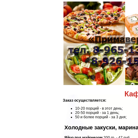
Каф
Заказ осуществляется:
10-20 порций - в этот день;
20-50 порций - за 1 день;
50 и более порций - за 3 дня;
Холодные закуски, марин
Яйцо под майонезом
200 гр. - 47 руб.