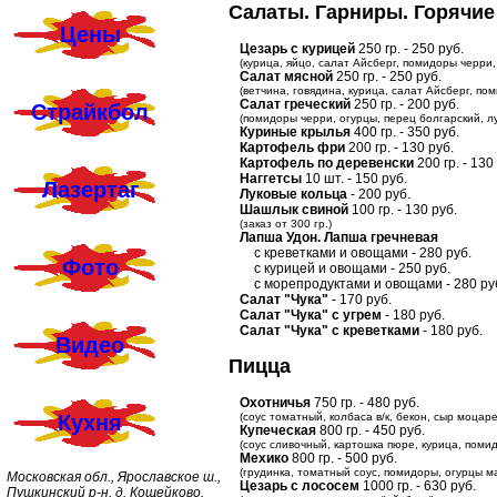
Салаты. Гарниры. Горячие
Цены
Цезарь с курицей
250 гр. - 250 руб.
(курица, яйцо, салат Айсберг, помидоры черри,
Салат мясной
250 гр. - 250 руб.
(ветчина, говядина, курица, салат Айсберг, п
Салат греческий
250 гр. - 200 руб.
Страйкбол
(помидоры черри, огурцы, перец болгарский, лу
Куриные крылья
400 гр. - 350 руб.
Картофель фри
200 гр. - 130 руб.
Картофель по деревенски
200 гр. - 130
Наггетсы
10 шт. - 150 руб.
Лазертаг
Луковые кольца
- 200 руб.
Шашлык свиной
100 гр. - 130 руб.
(заказ от 300 гр.)
Лапша Удон. Лапша гречневая
с креветками и овощами - 280 руб.
Фото
с курицей и овощами - 250 руб.
с морепродуктами и овощами - 280 ру
Салат "Чука"
- 170 руб.
Салат "Чука" с угрем
- 180 руб.
Салат "Чука" с креветками
- 180 руб.
Видео
Пицца
Охотничья
750 гр. - 480 руб.
(соус томатный, колбаса в/к, бекон, сыр моцар
Кухня
Купеческая
800 гр. - 450 руб.
(соус сливочный, картошка пюре, курица, поми
Мехико
800 гр. - 500 руб.
(грудинка, томатный соус, помидоры, огурцы м
Московская обл., Ярославское ш.,
Цезарь с лососем
1000 гр. - 630 руб.
Пушкинский р-н, д. Кощейково,