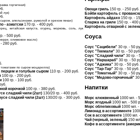
правка горчичная)
уб.
Овощи гриль
150 гр. - 250 руб.
й лук)
Бэйби картофель с прованск
уб.
Картофель айдахо
150 гр. - 1
сыром, апельсинами, рукколой и орехом пекан)
Спаржа на гриле
150 гр. - 400 
о - азиатски
170 гр. - 400 руб.
Картофель отварной с зелен
ерец, китайская капуста, огурец, морковь, соль, лук
р. - 500 руб.
Соуса
 черри, оливковое масло)
 - 280 руб.
Соус "Сацибели"
30 гр. - 50 р
Соус "Ткемали"
30 гр. - 50 руб
Соус "Сладкий чили"
30 гр. - 
Соус "Наршараб"
30 гр. - 50 р
б.
Соус "Аджика"
30 гр. - 50 руб.
с томатами по сыром моцарелла)
Соус "Тар-Тар"
30 гр. - 50 руб.
с перцем и голубым сыром
110 гр. - 200 руб.
Соус "Томатный"
30 гр. - 50 р
м
100 гр. - 200 руб.
Соус "Медово-горчичный"
30 
и
100 гр. - 100 руб.
руб.
Напитки
рной корочкой
100 гр. - 380 руб.
се сладкий чили (2шт)
130/20 гр. - 400 руб.
оусе сладкий чили (2шт)
130/20 гр. - 300 руб.
Морс клюквенный
1000 мл. - 
Морс ягодный
1000 мл. - 500 р
Морс облепиховый
1000 мл. -
Лимонад в ассортименте
1000
Сок в ассортименте
1000 мл. -
Чай (черный, зеленый)
150 мл.
Кофе в ассортименте (америк