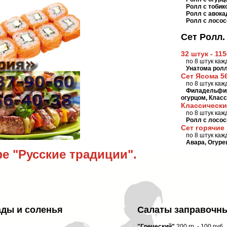
Ролл с тобик
Ролл с авока
Ролл с лосо
Сет Ролл.
32 штук - 11
по 8 штук каж
Унатома ролл
Сет Ясома 56
по 8 штук каж
Филадельфия,
огурцом, Класс
Классический
по 8 штук каж
Ролл с лосос
Сет горячие 
по 8 штук каж
Авара, Огуре
е "Русские традиции".
ады и соленья
Салаты заправочн
"Греческий"
200 гр. - 100 руб.