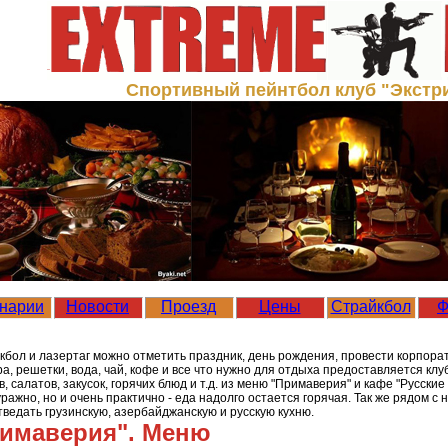
Спортивный пейнтбол клуб "Экстр
нарии
Новости
Проезд
Цены
Страйкбол
Ф
айкбол и лазертаг можно отметить праздник, день рождения, провести корпор
а, решетки, вода, чай, кофе и все что нужно для отдыха предоставляется клу
, салатов, закусок, горячих блюд и т.д. из меню "Примаверия" и кафе "Русски
ражно, но и очень практично - еда надолго остается горячая. Так же рядом с
ведать грузинскую, азербайджанскую и русскую кухню.
имаверия". Меню