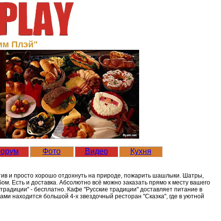
им Плэй"
орум
Фото
Видео
Кухня
атив и просто хорошо отдохнуть на природе, пожарить шашлыки. Шатры,
бом. Есть и доставка. Абсолютно всё можно заказать прямо к месту вашего
е традиции" - бесплатно. Кафе "Русские традиции" доставляет питание в
 нами находится большой 4-х звездочный ресторан "Сказка", где в уютной