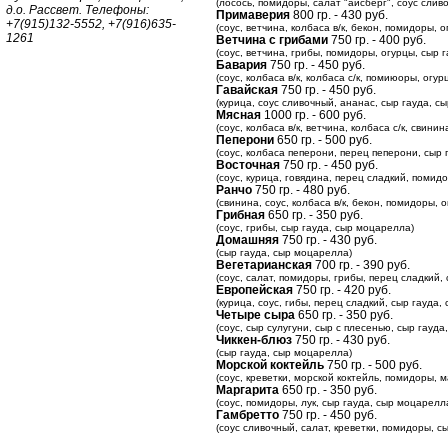
(лосось, помидоры, салат "айсберг", соус слив
д.о. Рассвет. Телефоны:
Примаверия
800 гр. - 430 руб.
+7(915)132-5552, +7(916)635-
(соус, ветчина, колбаса в/к, бекон, помидоры, 
1261
Ветчина с грибами
750 гр. - 400 руб.
(соус, ветчина, грибы, помидоры, огурцы, сыр 
Бавария
750 гр. - 450 руб.
(соус, колбаса в/к, колбаса с/к, помиюоры, огу
Гавайская
750 гр. - 450 руб.
(курица, соус сливочный, ананас, сыр гауда, с
Мясная
1000 гр. - 600 руб.
(соус, колбаса в/к, ветчина, колбаса с/к, свин
Пеперони
650 гр. - 500 руб.
(соус, колбаса пеперони, перец пеперони, сыр
Восточная
750 гр. - 450 руб.
(соус, курица, говядина, перец сладкий, помид
Ранчо
750 гр. - 480 руб.
(свинина, соус, колбаса в/к, бекон, помидоры,
Грибная
650 гр. - 350 руб.
(соус, грибы, сыр гауда, сыр моцарелла)
Домашняя
750 гр. - 430 руб.
(сыр гауда, сыр моцарелла)
Вегетарианская
700 гр. - 390 руб.
(соус, салат, помидоры, грибы, перец сладкий,
Европейская
750 гр. - 420 руб.
(курица, соус, гибы, перец сладкий, сыр гауда
Четыре сыра
650 гр. - 350 руб.
(соус, сыр сулугуни, сыр с плесенью, сыр гауд
Чиккен-блюз
750 гр. - 430 руб.
(сыр гауда, сыр моцарелла)
Морской коктейль
750 гр. - 500 руб.
(соус, креветки, морской коктейль, помидоры, 
Маргарита
650 гр. - 350 руб.
(соус, помидоры, лук, сыр гауда, сыр моцарелл
Гамбретто
750 гр. - 450 руб.
(соус сливочный, салат, креветки, помидоры, с