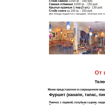
Стейк свиной
1/200 гр. - 160 руб.
Свиная отбивная
1/200 гр. - 150 руб.
Крылья куриные 1 пор.(3 шт.)
- 130 руб.
Стейк семги
за 100 гр. - 250 руб.
(все блюда подаются с овощами, зеленью или с
От 
Теле
Меню представлено в сокращенном вид
Фуршет (канапе, тапас, пи
Пинчос с пармой, голубым сыром, черр