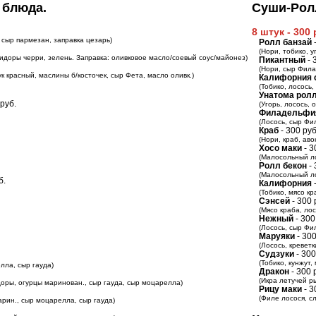
 блюда.
Суши-Рол
8 штук - 300
 сыр пармезан, заправка цезарь)
Ролл банзай
-
(Нори, тобико, 
омидоры черри, зелень. Заправка: оливковое масло/соевый соус/майонез)
Пикантный
- 
(Нори, сыр Фила
к красный, маслины б/косточек, сыр Фета, масло оливк.)
Калифорния 
(Тобико, лосось,
Унатома рол
 руб.
(Угорь, лосось,
Филадельфи
(Лосось, сыр Фи
Краб
- 300 руб
(Нори, краб, аво
Хосо маки
- 3
(Малосольный ло
Ролл бекон
- 
(Малосольный ло
б.
Калифорния
-
(Тобико, мясо кр
Сэнсей
- 300 
(Мясо краба, лос
Нежный
- 300
(Лосось, сыр Фи
Маруяки
- 300
(Лосось, кревет
Судзуки
- 300
(Тобико, кунжут
елла, сыр гауда)
Дракон
- 300 
(Икра летучей ры
доры, огурцы маринован., сыр гауда, сыр моцарелла)
Рицу маки
- 3
(Филе лосося, с
арин., сыр моцарелла, сыр гауда)