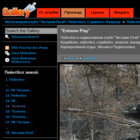
Фотогалерея клуба "Экстрим Плэй". Пейнтбол. Стракбол. Лазертаг.
Пейнтб
"Extreme Play"
Advanced Search
Пейнтбол в подмосковном клубе "Экстрим Плэй".
Кощейково, пейнтбол, страйкбол, лазертаг, кваза
Корпоративный отдых. Москва и Подмосковье.
RSS Feed for this Photo
View Slideshow
View Slideshow
first
previous
(Fullscreen)
Пейнтбол зимой.
1. Пейнтбол
...
11. ПК "Эстрим ...
12. Пейнтбол
13. ПК ...
14. "Extreme...
15. "Extreme...
16. "Extreme...
17. ПК "Эстрим ...
...
70. Экстрим Плэй