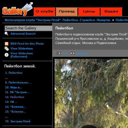
Фотогалерея клуба "Экстрим Плэй". Пейнтбол. Стракбол. Лазертаг.
Пейнтб
Пейнтбол
Advanced Search
Пейнтбол в подмосковном клубе "Экстрим Плэй".
Пушкинский р-н Ярославское ш, д. Кощейково, пе
Семейный отдых. Москва и Подмосковье.
RSS Feed for this Photo
View Slideshow
View Slideshow
first
previous
(Fullscreen)
Пейнтбол зимой.
1. Пейнтбол
...
9. Пейнтбольны...
10. Игра в...
11. ПК "Эстрим ...
12. Пейнтбол
13. ПК ...
14. "Extreme...
15. "Extreme...
...
70. Экстрим Плэй