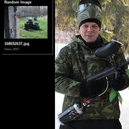
Random Image
168652637.jpg
Views: 6507