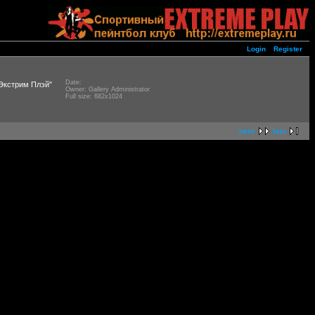
Login
Register
Date:
"Экстрим Плэй"
Owner: Gallery Administrator
Full size: 682x1024
next
last