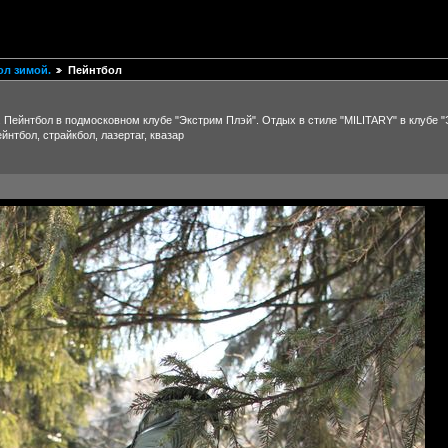
ол зимой.
Пейнтбол
 Пейнтбол в подмосковном клубе "Экстрим Плэй". Отдых в стиле "MILITARY" в клубе 
йнтбол, страйкбол, лазертаг, квазар