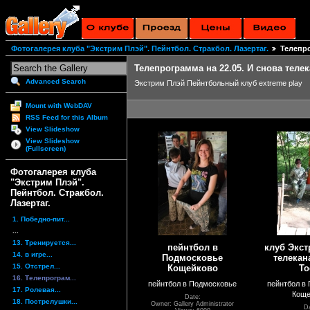
Фотогалерея клуба "Экстрим Плэй". Пейнтбол. Стракбол. Лазертаг.
Телепро
Телепрограмма на 22.05. И снова телек
Advanced Search
Экстрим Плэй Пейнтбольный клуб extreme play
Mount with WebDAV
RSS Feed for this Album
View Slideshow
View Slideshow
(Fullscreen)
Фотогалерея клуба
"Экстрим Плэй".
Пейнтбол. Стракбол.
Лазертаг.
1. Победно-пит...
...
13. Тренируется...
пейнтбол в
клуб Экст
14. в игре...
Подмосковье
телекан
15. Отстрел...
Кощейково
To
16. Телепрограм...
пейнтбол в Подмосковье
пейнтбол в
17. Ролевая...
Коще
Date:
18. Пострелушки...
Owner: Gallery Administrator
Da