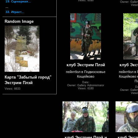
Views: 6090
19. Сценарная...
Owner: Galler
Views
...
33. Играет...
Random Image
клуб Экстрим Плэй
клуб Экс
пейнтбол в Подмосковье
пейнтбол в
Кощейково
Кощейково 
Карта "Забытый город"
П
Экстрим Плэй
Date:
Owner: Gallery Administrator
Da
Views: 6180
Views: 6633
Owner: Galler
Views
клуб Экстрим Плэй и
клуб Экст