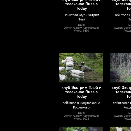
телеканал Russia
телекан
Today
To
Пейнтбол клуб Экстрим
Пейнтбол к
Плэй
П
Date:
Da
Owner: Gallery Administrator
Owner: Galler
Views: 6330
Views
клуб Экстрим Плэй и
клуб Экст
телеканал Russia
телекан
Today
To
пейнтбол в Подмосковье
пейнтбол в
Кощейково
Коще
Date:
Da
Owner: Gallery Administrator
Owner: Galler
Views: 6023
Views