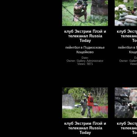
клуб Экстрим Плэй и
клуб Экст
телеканал Russia
телекан
Today
To
пейнтбол в Подмосковье
пейнтбол в
Кощейково
Коще
Date:
Da
Owner: Gallery Administrator
Owner: Galler
Views: 5871
Views
клуб Экстрим Плэй и
клуб Экст
телеканал Russia
телекан
Today
To