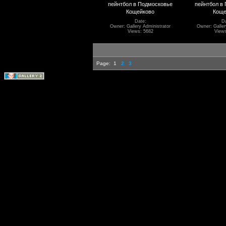
пейнтбол в Подмосковье
пейнтбол в
Кощейково
Коще
Date:
Da
Owner: Gallery Administrator
Owner: Galler
Views: 5682
Views
Page:
1
2
3