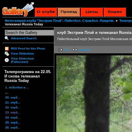
Фотогалерея клуба "Экстрим Плэй". Пейнтбол. Стракбол. Лазертаг.
Телепро
телеканал Russia Today
клуб Экстрим Плэй и телеканал Russia
Advanced Search
Пейнтбольный клуб Экстрим Плэй Московская об
RSS Feed for this Photo
first
previous
View Slideshow
View Slideshow
(Fullscreen)
Телепрограмма на 22.05.
И снова телеканал
Russia Today
1. пейнтбол в ...
...
20. клуб...
21. клуб...
22. клуб...
23. клуб...
24. клуб...
25. клуб...
26. клуб...