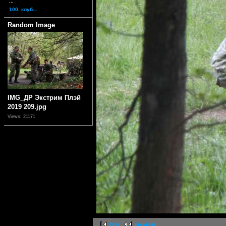
...
100. клуб...
Random Image
IMG_ДР Экстрим Плэй
2019 209.jpg
Views: 21171
first
previous