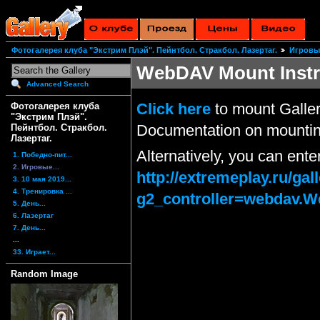
Фотогалерея клуба "Экстрим Плэй". Пейнтбол. Стракбол. Лазертаг.
Игровы
WebDAV Mount Instr
Advanced Search
Click here
to mount Galler
Фотогалерея клуба
"Экстрим Плэй".
Documentation on mountin
Пейнтбол. Стракбол.
Лазертаг.
Alternatively, you can ent
1. Победно-пит...
2. Игровые...
http://extremeplay.ru/ga
3. 10 мая 2019...
4. Тренировка ...
g2_controller=webdav.
5. День...
6. Лазертаг
7. День...
...
33. Играет...
Random Image