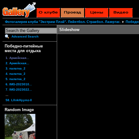
Фотогалерея клуба "Экстрим Плэй". Пейнтбол. Стракбол. Лазертаг.
Победн
Slideshow
Advanced Search
Победно-питейные
места для отдыха
1. Армейская...
2. Армейская...
3. палатка_2
4. палатка_2
5. палатка_2
6. IMG-2023010...
7. IMG-2023022...
...
58. LXnkHyymz-0
Random Image