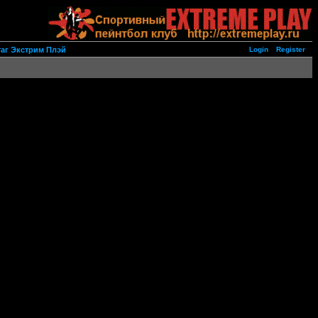
Login
Register
таг Экстрим Плэй