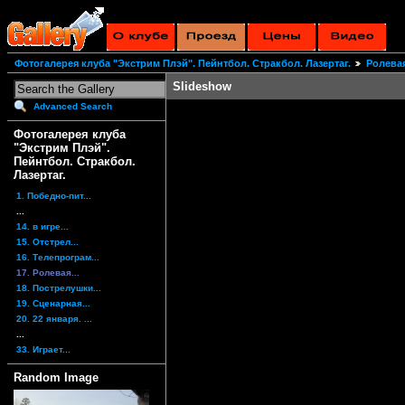
Фотогалерея клуба "Экстрим Плэй". Пейнтбол. Стракбол. Лазертаг.
Ролевая
Slideshow
Advanced Search
Фотогалерея клуба
"Экстрим Плэй".
Пейнтбол. Стракбол.
Лазертаг.
1. Победно-пит...
...
14. в игре...
15. Отстрел...
16. Телепрограм...
17. Ролевая...
18. Пострелушки...
19. Сценарная...
20. 22 января. ...
...
33. Играет...
Random Image