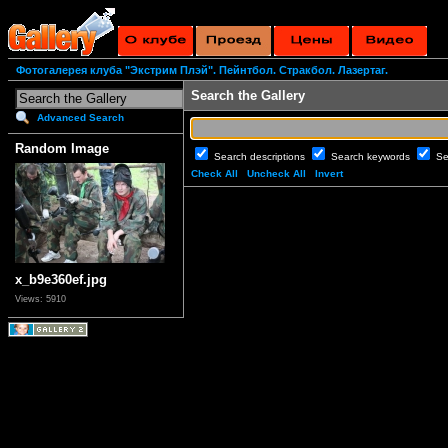
Фотогалерея клуба "Экстрим Плэй". Пейнтбол. Стракбол. Лазертаг.
Search the Gallery
Advanced Search
Random Image
Search descriptions
Search keywords
Se
Check All
Uncheck All
Invert
x_b9e360ef.jpg
Views: 5910