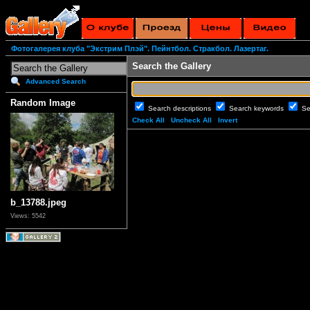
Фотогалерея клуба "Экстрим Плэй". Пейнтбол. Стракбол. Лазертаг.
Search the Gallery
Advanced Search
Random Image
Search descriptions
Search keywords
Se
Check All
Uncheck All
Invert
b_13788.jpeg
Views: 5542