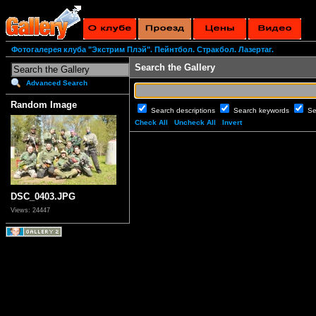
Фотогалерея клуба "Экстрим Плэй". Пейнтбол. Стракбол. Лазертаг.
Search the Gallery
Advanced Search
Random Image
Search descriptions
Search keywords
Se
Check All
Uncheck All
Invert
DSC_0403.JPG
Views: 24447