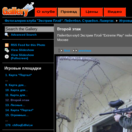
Фотогалерея клуба "Экстрим Плэй". Пейнтбол. Стракбол. Лазертаг.
Игровы
Второй этаж
Advanced Search
Пейнтбол клуб Экстрим Плэй "Extreme Play" пей
Москве
RSS Feed for this Photo
View Slideshow
first
previous
View Slideshow
(Fullscreen)
Игровые площадки
1. Карта "Портал"
...
9. Карта для...
10. Карта для...
11. Карта для...
12. Второй этаж
13. Лесные...
14. Карта "Портал"
15. Огромные...
...
170. cb9oqEd0eLw