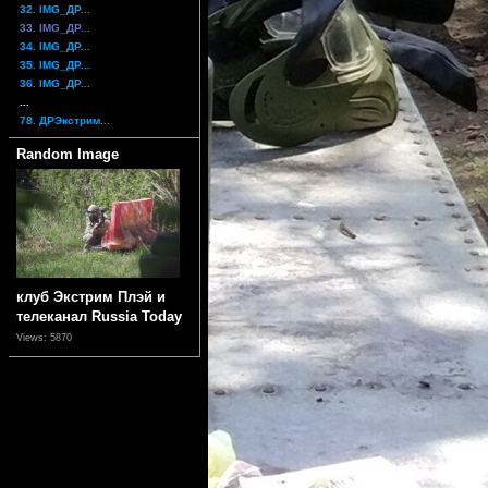
32. IMG_ДР...
33. IMG_ДР...
34. IMG_ДР...
35. IMG_ДР...
36. IMG_ДР...
...
78. ДРЭкстрим...
Random Image
клуб Экстрим Плэй и
телеканал Russia Today
Views: 5870