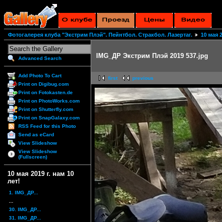
Фотогалерея клуба "Экстрим Плэй". Пейнтбол. Стракбол. Лазертаг.
10 мая 2
IMG_ДР Экстрим Плэй 2019 537.jpg
Advanced Search
Add Photo To Cart
first
previous
Print on Digibug.com
Print on Fotokasten.de
Print on PhotoWorks.com
Print on Shutterfly.com
Print on SnapGalaxy.com
RSS Feed for this Photo
Send as eCard
View Slideshow
View Slideshow
(Fullscreen)
10 мая 2019 г. нам 10
лет!
1. IMG_ДР...
...
30. IMG_ДР...
31. IMG_ДР...