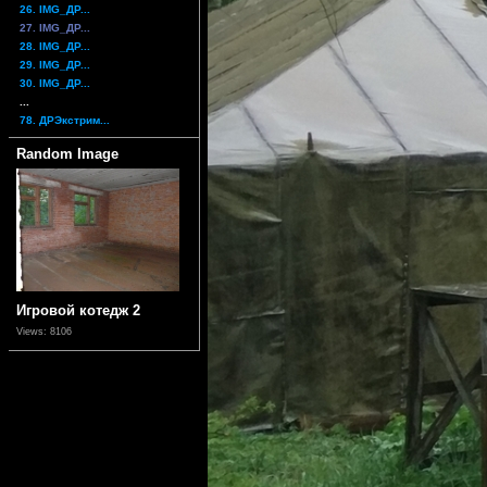
26. IMG_ДР...
27. IMG_ДР...
28. IMG_ДР...
29. IMG_ДР...
30. IMG_ДР...
...
78. ДРЭкстрим...
Random Image
Игровой котедж 2
Views: 8106