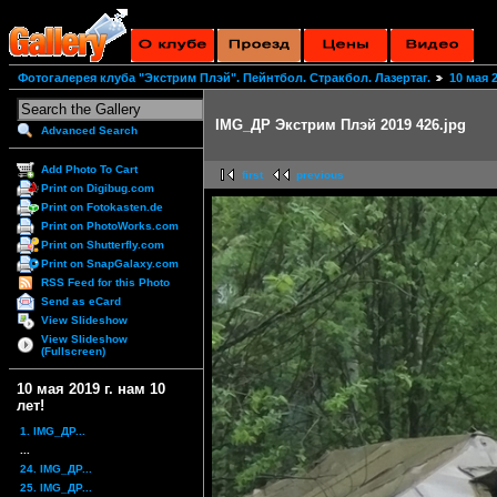
Фотогалерея клуба "Экстрим Плэй". Пейнтбол. Стракбол. Лазертаг.
10 мая 2
IMG_ДР Экстрим Плэй 2019 426.jpg
Advanced Search
Add Photo To Cart
first
previous
Print on Digibug.com
Print on Fotokasten.de
Print on PhotoWorks.com
Print on Shutterfly.com
Print on SnapGalaxy.com
RSS Feed for this Photo
Send as eCard
View Slideshow
View Slideshow
(Fullscreen)
10 мая 2019 г. нам 10
лет!
1. IMG_ДР...
...
24. IMG_ДР...
25. IMG_ДР...