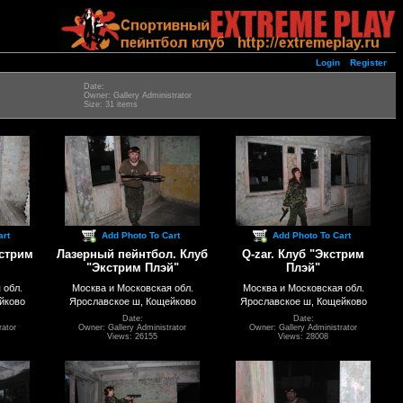
Login
Register
Date:
Owner: Gallery Administrator
Size: 31 items
art
Add Photo To Cart
Add Photo To Cart
кстрим
Лазерный пейнтбол. Клуб
Q-zar. Клуб "Экстрим
"Экстрим Плэй"
Плэй"
 обл.
Москва и Московская обл.
Москва и Московская обл.
йково
Ярославское ш, Кощейково
Ярославское ш, Кощейково
Date:
Date:
rator
Owner: Gallery Administrator
Owner: Gallery Administrator
Views: 26155
Views: 28008