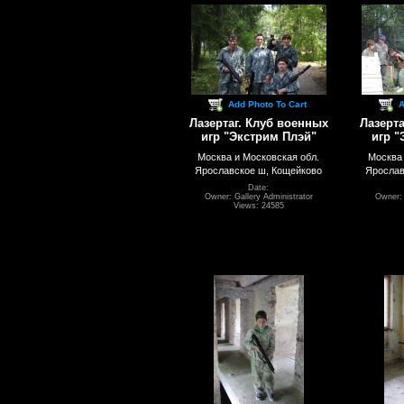
Add Photo To Cart
A
Лазертаг. Клуб военных
Лазерта
игр "Экстрим Плэй"
игр "
Москва и Московская обл.
Москва 
Ярославское ш, Кощейково
Ярослав
Date:
Owner: Gallery Administrator
Owner: 
Views: 24585