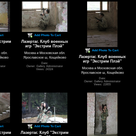
art
Add Photo To Cart
кстрим
Лазертаг. Клуб военных
игр "Экстрим Плэй"
Add Photo To Cart
 обл.
Москва и Московская обл.
Лазертаг. Клуб военных
йково
Ярославское ш, Кощейково
игр "Экстрим Плэй"
Date:
rator
Owner: Gallery Administrator
Москва и Московская обл.
Views: 24324
Ярославское ш, Кощейково
Date:
Owner: Gallery Administrator
Views: 22855
art
Add Photo To Cart
кстрим
Лазертаг. Клуб "Экстрим