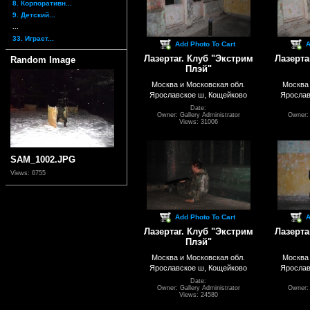
8. Корпоративн...
9. Детский...
...
33. Играет...
Add Photo To Cart
A
Лазертаг. Клуб "Экстрим
Лазерта
Random Image
Плэй"
Москва и Московская обл.
Москва 
Ярославское ш, Кощейково
Ярослав
Date:
Owner: Gallery Administrator
Owner: 
Views: 31006
SAM_1002.JPG
Views: 6755
Add Photo To Cart
A
Лазертаг. Клуб "Экстрим
Лазерта
Плэй"
Москва и Московская обл.
Москва 
Ярославское ш, Кощейково
Ярослав
Date:
Owner: Gallery Administrator
Owner: 
Views: 24580