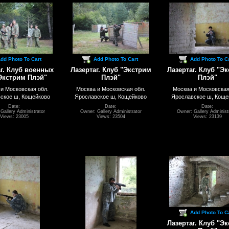
dd Photo To Cart
Add Photo To Cart
Add Photo To C
г. Клуб военных
Лазертаг. Клуб "Экстрим
Лазертаг. Клуб "Э
Экстрим Плэй"
Плэй"
Плэй"
и Московская обл.
Москва и Московская обл.
Москва и Московская
ское ш, Кощейково
Ярославское ш, Кощейково
Ярославское ш, Коще
Date:
Date:
Date:
Gallery Administrator
Owner: Gallery Administrator
Owner: Gallery Administ
Views: 23005
Views: 23504
Views: 23139
Add Photo To C
Лазертаг. Клуб "Э