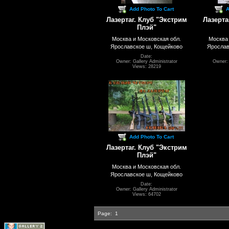
Add Photo To Cart
A
Лазертаг. Клуб "Экстрим
Лазерта
Плэй"
Москва и Московская обл.
Москва 
Ярославское ш, Кощейково
Ярослав
Date:
Owner: Gallery Administrator
Owner: 
Views: 28219
Add Photo To Cart
Лазертаг. Клуб "Экстрим
Плэй"
Москва и Московская обл.
Ярославское ш, Кощейково
Date:
Owner: Gallery Administrator
Views: 64702
Page:
1