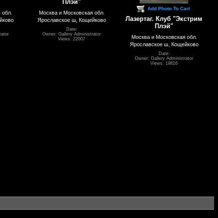
Плэй"
Add Photo To Cart
 обл.
Москва и Московская обл.
Лазертаг. Клуб "Экстрим
йково
Ярославское ш, Кощейково
Плэй"
Date:
rator
Owner: Gallery Administrator
Москва и Московская обл.
Views: 22007
Ярославское ш, Кощейково
Date:
Owner: Gallery Administrator
Views: 19816