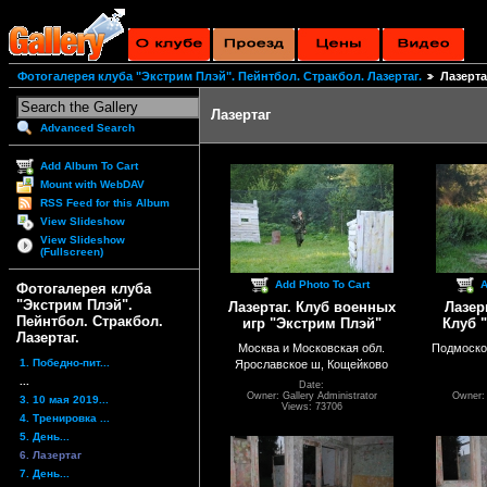
Фотогалерея клуба "Экстрим Плэй". Пейнтбол. Стракбол. Лазертаг.
Лазерта
Лазертаг
Advanced Search
Add Album To Cart
Mount with WebDAV
RSS Feed for this Album
View Slideshow
View Slideshow
(Fullscreen)
Add Photo To Cart
A
Фотогалерея клуба
"Экстрим Плэй".
Лазертаг. Клуб военных
Лазер
Пейнтбол. Стракбол.
игр "Экстрим Плэй"
Клуб 
Лазертаг.
Москва и Московская обл.
Подмоско
1. Победно-пит...
Ярославское ш, Кощейково
...
Date:
Owner: Gallery Administrator
Owner: 
3. 10 мая 2019...
Views: 73706
4. Тренировка ...
5. День...
6. Лазертаг
7. День...