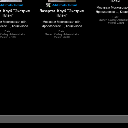
Плэй"
dd Photo To Cart
Add Photo To Cart
Москва и Московская
г. Клуб "Экстрим
Лазертаг. Клуб "Экстрим
Ярославское ш, Коще
Плэй"
Плэй"
Date:
Owner: Gallery Administ
и Московская обл.
Москва и Московская обл.
Views: 23504
ское ш, Кощейково
Ярославское ш, Кощейково
Date:
Date:
Gallery Administrator
Owner: Gallery Administrator
Views: 27295
Views: 26206