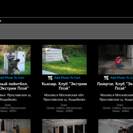
г
dd Photo To Cart
Add Photo To Cart
Add Photo To C
ный пейнтбол.
Кьюзар. Клуб "Экстрим
Лазертаг. Клуб "Э
"Экстрим Плэй"
Плэй"
Плэй"
вье. Ярославское ш,
Москва и Московская обл.
Москва и Московская
Кощейково
Ярославское ш, Кощейково
Ярославское ш, Коще
Date:
Date:
Date:
Gallery Administrator
Owner: Gallery Administrator
Owner: Gallery Administ
Views: 20557
Views: 22695
Views: 24464