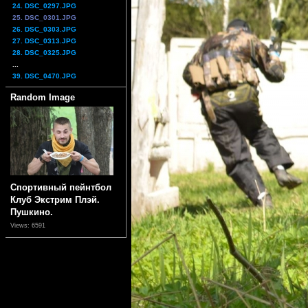
24. DSC_0297.JPG
25. DSC_0301.JPG
26. DSC_0303.JPG
27. DSC_0313.JPG
28. DSC_0325.JPG
...
39. DSC_0470.JPG
Random Image
Спортивный пейнтбол
Клуб Экстрим Плэй.
Пушкино.
Views: 6591