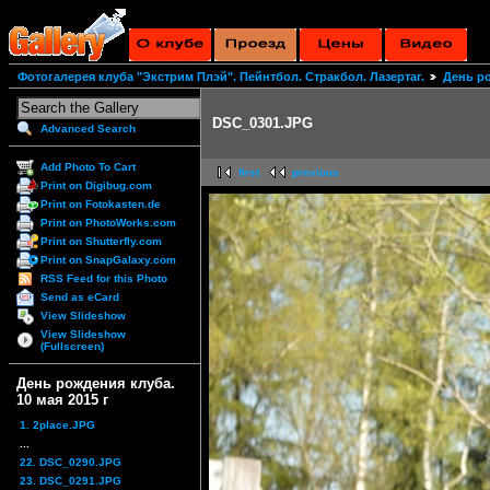
Фотогалерея клуба "Экстрим Плэй". Пейнтбол. Стракбол. Лазертаг.
День ро
DSC_0301.JPG
Advanced Search
Add Photo To Cart
first
previous
Print on Digibug.com
Print on Fotokasten.de
Print on PhotoWorks.com
Print on Shutterfly.com
Print on SnapGalaxy.com
RSS Feed for this Photo
Send as eCard
View Slideshow
View Slideshow
(Fullscreen)
День рождения клуба.
10 мая 2015 г
1. 2place.JPG
...
22. DSC_0290.JPG
23. DSC_0291.JPG