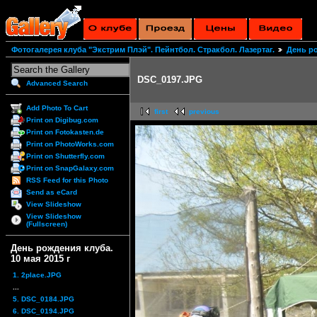
Фотогалерея клуба "Экстрим Плэй". Пейнтбол. Стракбол. Лазертаг.
День ро
DSC_0197.JPG
Advanced Search
Add Photo To Cart
first
previous
Print on Digibug.com
Print on Fotokasten.de
Print on PhotoWorks.com
Print on Shutterfly.com
Print on SnapGalaxy.com
RSS Feed for this Photo
Send as eCard
View Slideshow
View Slideshow
(Fullscreen)
День рождения клуба.
10 мая 2015 г
1. 2place.JPG
...
5. DSC_0184.JPG
6. DSC_0194.JPG