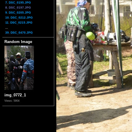
7. DSC_0195.JPG
8. DSC_0197.JPG
9. DSC_0205.JPG
10. DSC_0212.JPG
11. DSC_0215.JPG
...
39. DSC_0470.JPG
Random Image
img_0772_1
Views: 5904