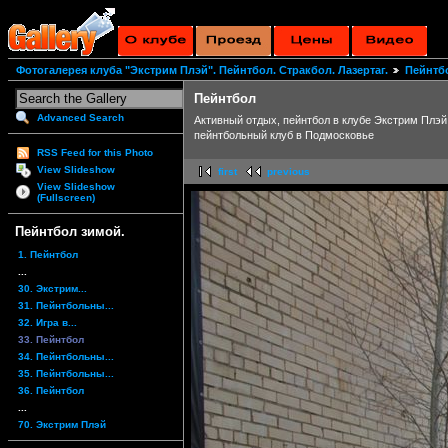
Фотогалерея клуба "Экстрим Плэй". Пейнтбол. Стракбол. Лазертаг.
Пейнтб
Пейнтбол
Advanced Search
Активный отдых, пейнтбол в клубе Экстрим Плэй
пейнтбольный клуб в Подмосковье
RSS Feed for this Photo
View Slideshow
first
previous
View Slideshow
(Fullscreen)
Пейнтбол зимой.
1. Пейнтбол
...
30. Экстрим...
31. Пейнтбольны...
32. Игра в...
33. Пейнтбол
34. Пейнтбольны...
35. Пейнтбольны...
36. Пейнтбол
...
70. Экстрим Плэй