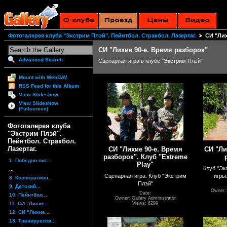
Фотогалерея клуба "Экстрим Плэй". Пейнтбол. Стракбол. Лазертаг.
СИ "Лих
СИ "Лихие 90-е. Время разборок"
Advanced Search
Сценарная игра в клубе "Экстрим Плэй"
Mount with WebDAV
RSS Feed for this Album
View Slideshow
View Slideshow
(Fullscreen)
Фотогалерея клуба
"Экстрим Плэй".
Пейнтбол. Стракбол.
Лазертаг.
СИ "Лихие 90-е. Время
СИ "Ли
разборок". Клуб "Extreme
1. Победно-пит...
Play"
Клуб "Эк
...
Сценарная игра. Клуб "Экстрим
игры
8. Корпоративн...
Плэй"
9. Детский...
Owner: 
Date:
10. Пейнтбол...
Owner: Gallery Administrator
11. СИ "Лихие...
Views: 6299
12. СИ "Лихие...
13. Тренируется...