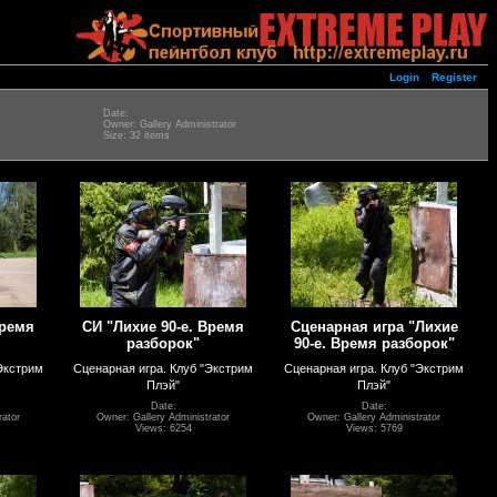
Login
Register
Date:
Owner: Gallery Administrator
Size: 32 items
Время
СИ "Лихие 90-е. Время
Сценарная игра "Лихие
разборок"
90-е. Время разборок"
Экстрим
Сценарная игра. Клуб "Экстрим
Сценарная игра. Клуб "Экстрим
Плэй"
Плэй"
Date:
Date:
rator
Owner: Gallery Administrator
Owner: Gallery Administrator
Views: 6254
Views: 5769