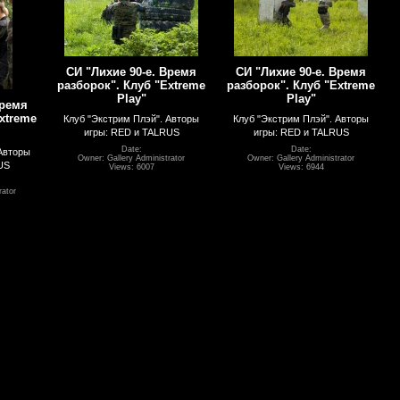
СИ "Лихие 90-е. Время
СИ "Лихие 90-е. Время
разборок". Клуб "Extreme
разборок". Клуб "Extreme
Play"
Play"
Время
xtreme
Клуб "Экстрим Плэй". Авторы
Клуб "Экстрим Плэй". Авторы
игры: RED и TALRUS
игры: RED и TALRUS
Date:
Date:
Авторы
Owner: Gallery Administrator
Owner: Gallery Administrator
US
Views: 6007
Views: 6944
rator