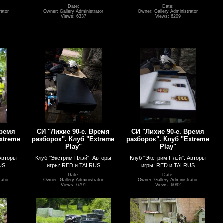
Date:
Date:
rator
Owner: Gallery Administrator
Owner: Gallery Administrator
Views: 6337
Views: 6209
Время
СИ "Лихие 90-е. Время
СИ "Лихие 90-е. Время
xtreme
разборок". Клуб "Extreme
разборок". Клуб "Extreme
Play"
Play"
Авторы
Клуб "Экстрим Плэй". Авторы
Клуб "Экстрим Плэй". Авторы
US
игры: RED и TALRUS
игры: RED и TALRUS
Date:
Date:
rator
Owner: Gallery Administrator
Owner: Gallery Administrator
Views: 6791
Views: 6092