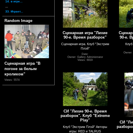
14. в игре...
...
33. Играет...
Random Image
Сценарная игра "Лихие
Сценар
90-е. Время разборок"
90-е. 
Сценарная игра. Клуб "Экстрим
Клуб
Плэй"
Owner: 
Date:
Owner: Gallery Administrator
Views: 6919
Сценарная игра "В
погоне за белым
кроликом"
Views: 5574
СИ "Лихие 90-е. Время
разборок". Клуб "Extreme
Play"
СИ "Ли
разборок
Клуб "Экстрим Плэй" Авторы
игры: RED и TALRUS