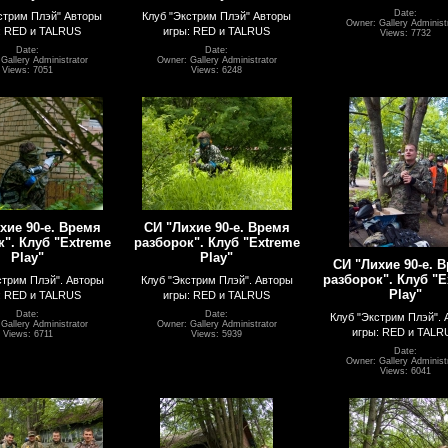
Date:
стрим Плэй" Авторы
Клуб "Экстрим Плэй" Авторы
Owner: Gallery Administ
: RED и TALRUS
игры: RED и TALRUS
Views: 7732
Date:
Date:
Gallery Administrator
Owner: Gallery Administrator
Views: 7051
Views: 6248
хие 90-е. Время
СИ "Лихие 90-е. Время
". Клуб "Extreme
разборок". Клуб "Extreme
Play"
Play"
СИ "Лихие 90-е. 
разборок". Клуб "E
стрим Плэй". Авторы
Клуб "Экстрим Плэй". Авторы
Play"
: RED и TALRUS
игры: RED и TALRUS
Date:
Date:
Клуб "Экстрим Плэй". 
Gallery Administrator
Owner: Gallery Administrator
игры: RED и TALR
Views: 6711
Views: 5939
Date:
Owner: Gallery Administ
Views: 6041