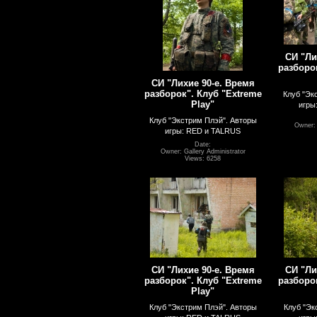
СИ "Ли
разборок
СИ "Лихие 90-е. Время
разборок". Клуб "Extreme
Клуб "Эк
Play"
игры
Клуб "Экстрим Плэй". Авторы
Owner: 
игры: RED и TALRUS
Date:
Owner: Gallery Administrator
Views: 6258
СИ "Лихие 90-е. Время
СИ "Ли
разборок". Клуб "Extreme
разборок
Play"
Клуб "Экстрим Плэй". Авторы
Клуб "Эк