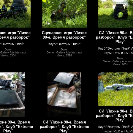
ная игра "Лихие
Сценарная игра "Лихие
СИ "Лихие 90-е. 
Время разборок"
90-е. Время разборок"
разборок". Клуб "E
Play"
 "Экстрим Плэй"
Клуб "Экстрим Плэй"
Клуб "Экстрим Плэй" 
Date:
Date:
игры: RED и TALR
Gallery Administrator
Owner: Gallery Administrator
Views: 6354
Views: 6518
Date:
Owner: Gallery Administ
Views: 6051
СИ "Лихие 90-е. 
разборок". Клуб "E
Play"
хие 90-е. Время
СИ "Лихие 90-е. Время
". Клуб "Extreme
разборок". Клуб "Extreme
Клуб "Экстрим Плэй" 
Play"
Play"
игры: RED и TALR