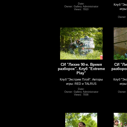
Date:
Клуб "Эк
Owner: Gallery Administrator
игры
Views: 7910
Owner: 
СИ "Лихие 90-е. Время
СИ "Ли
разборок". Клуб "Extreme
разборок
Play"
Клуб "Экстрим Плэй". Авторы
Клуб "Эк
игры: RED и TALRUS
игры
Date:
Owner: Gallery Administrator
Owner: 
Views: 7936