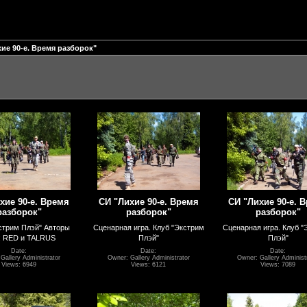
ие 90-е. Время разборок"
хие 90-е. Время
СИ "Лихие 90-е. Время
СИ "Лихие 90-е. 
разборок"
разборок"
разборок"
стрим Плэй" Авторы
Сценарная игра. Клуб "Экстрим
Сценарная игра. Клуб "
: RED и TALRUS
Плэй"
Плэй"
Date:
Date:
Date:
Gallery Administrator
Owner: Gallery Administrator
Owner: Gallery Administ
Views: 6949
Views: 6121
Views: 7089