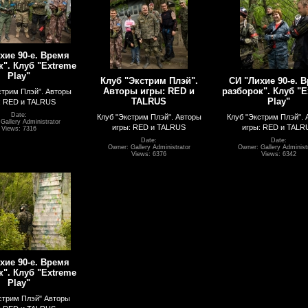
хие 90-е. Время
". Клуб "Extreme
Play"
Клуб "Экстрим Плэй".
СИ "Лихие 90-е. 
Авторы игры: RED и
разборок". Клуб "E
стрим Плэй". Авторы
TALRUS
Play"
: RED и TALRUS
Date:
Клуб "Экстрим Плэй". Авторы
Клуб "Экстрим Плэй". 
Gallery Administrator
игры: RED и TALRUS
игры: RED и TALR
Views: 7316
Date:
Date:
Owner: Gallery Administrator
Owner: Gallery Administ
Views: 6376
Views: 6342
хие 90-е. Время
". Клуб "Extreme
Play"
стрим Плэй" Авторы